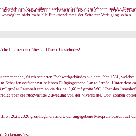
den Betrieb der Seite, während andere uns helfen, diese Website und die Nutzer
IMMOBILIENANGEBOTE
IMMOBILIENGESUCHE
TIPPPROVISI
g womöglich nicht mehr alle Funktionalitäten der Seite zur Verfügung stehen.
äche in einem der ältesten Häuser Buxtehudes!
ansprechenden, frisch sanierten Fachwerkgebäudes aus dem Jahr 1581, welches s
5 m Schaufensterfront zur belebten Fußgängerzone Lange Straße. Hinter dem c
,73 m² großer Personalraum sowie das ca. 2,60 m² große WC. Über den Innenhof
rfolgt über die rückwärtige Zuwegung von der Viverstraße. Dort können option
ahren 2025/2026 grundlegend saniert. der angegebene Mietpreis bezieht auf de
nd Deckenauslässen