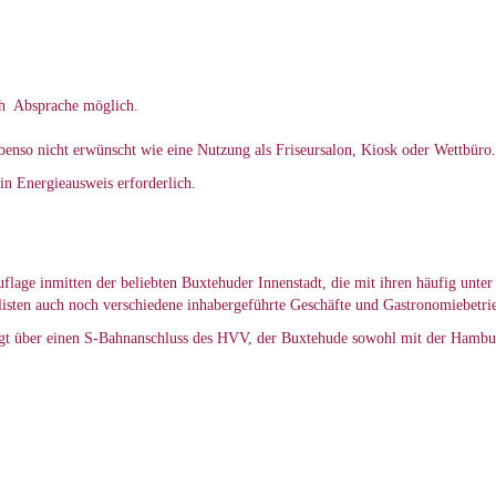
ch Absprache möglich.
benso nicht erwünscht wie eine Nutzung als Friseursalon, Kiosk oder Wettbüro.
in Energieausweis erforderlich.
uflage inmitten der beliebten Buxtehuder Innenstadt, die mit ihren häufig unt
listen auch noch verschiedene inhabergeführte Geschäfte und Gastronomiebetrie
t über einen S-Bahnanschluss des HVV, der Buxtehude sowohl mit der Hamburge