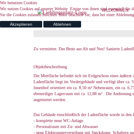
Wir benutzen Cookies
Wir nutzen Cookies auf unserer Website. Einige von ihnen sind essenziell für 
WILLKOMMEN
Sie die Cookies zulassen möchten. Bitte beachten Sie, dass bei einer Ablehnun
Akzeptieren
Ablehnen
Zu vermieten: Das Beste aus Alt und Neu! Sanierte Ladenfl
Objektbeschreibung
Die Mietfläche befindet sich im Erdgeschoss eines äußerst 
Ladenfläche liegt im Vordergebäude und verfügt über ca. 
Innenhof orientiert ein ca. 8,50 m² Nebenraum, ein ca. 6
ebenerdiger Lagerraum mit ca. 12,88 m² . Die Andienung e
angemietet werden.
Das Gebäude einschließlich der Ladenfläche wurde in den J
- komplette neue WC-Anlage
- Personalraum mit Zu- und Abwasser
- neue Elektrounterverteilung mit Steckdosen, Schaltern u