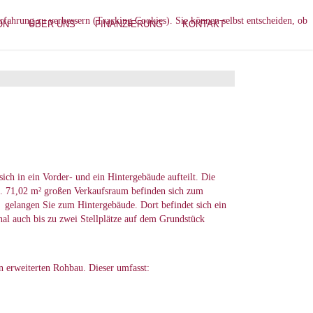
erfahrung zu verbessern (Tracking Cookies). Sie können selbst entscheiden, ob
ON
ÜBER UNS
FINANZIERUNG
KONTAKT
ich in ein Vorder- und ein Hintergebäude aufteilt. Die
a. 71,02 m² großen Verkaufsraum befinden sich zum
 gelangen Sie zum Hintergebäude. Dort befindet sich ein
al auch bis zu zwei Stellplätze auf dem Grundstück
n erweiterten Rohbau. Dieser umfasst: