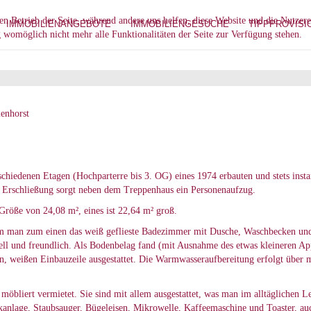
den Betrieb der Seite, während andere uns helfen, diese Website und die Nutzer
IMMOBILIENANGEBOTE
IMMOBILIENGESUCHE
TIPPPROVISI
g womöglich nicht mehr alle Funktionalitäten der Seite zur Verfügung stehen.
enhorst
chiedenen Etagen (Hochparterre bis 3. OG) eines 1974 erbauten und stets inst
 Erschließung sorgt neben dem Treppenhaus ein Personenaufzug.
Größe von 24,08 m², eines ist 22,64 m² groß.
dem man zum einen das weiß geflieste Badezimmer mit Dusche, Waschbecken u
 hell und freundlich. Als Bodenbelag fand (mit Ausnahme des etwas kleineren 
inen, weißen Einbauzeile ausgestattet. Die Warmwasseraufbereitung erfolgt über
 möbliert vermietet. Sie sind mit allem ausgestattet, was man im alltäglichen 
kanlage, Staubsauger, Bügeleisen, Mikrowelle, Kaffeemaschine und Toaster, au