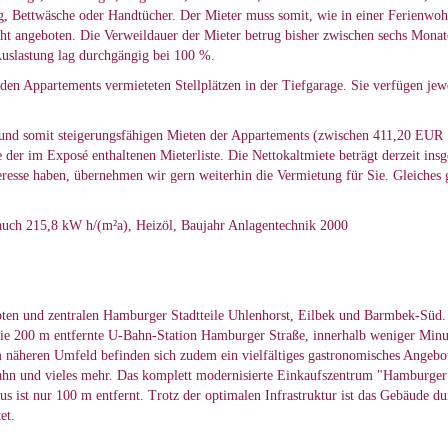
g, Bettwäsche oder Handtücher. Der Mieter muss somit, wie in einer Ferienwoh
ht angeboten. Die Verweildauer der Mieter betrug bisher zwischen sechs Monate
uslastung lag durchgängig bei 100 %.
n Appartements vermieteten Stellplätzen in der Tiefgarage. Sie verfügen jewe
 und somit steigerungsfähigen Mieten der Appartements (zwischen 411,20 EUR
r im Exposé enthaltenen Mieterliste. Die Nettokaltmiete beträgt derzeit insg
esse haben, übernehmen wir gern weiterhin die Vermietung für Sie. Gleiches gil
auch 215,8 kW h/(m²a), Heizöl, Baujahr Anlagentechnik 2000
bten und zentralen Hamburger Stadtteile Uhlenhorst, Eilbek und Barmbek-Süd.
r die 200 m entfernte U-Bahn-Station Hamburger Straße, innerhalb weniger Min
äheren Umfeld befinden sich zudem ein vielfältiges gastronomisches Angebot 
ahn und vieles mehr. Das komplett modernisierte Einkaufszentrum "Hamburger
us ist nur 100 m entfernt. Trotz der optimalen Infrastruktur ist das Gebäude d
et.