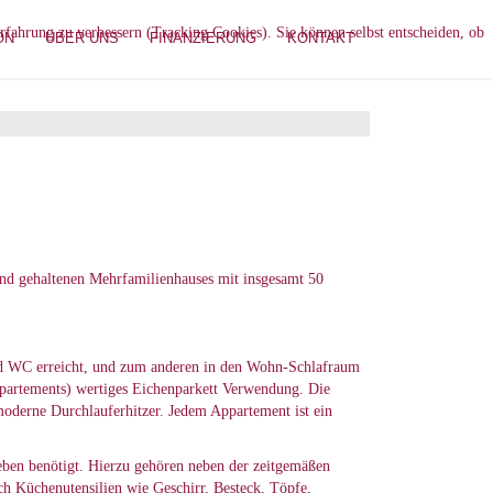
erfahrung zu verbessern (Tracking Cookies). Sie können selbst entscheiden, ob
ON
ÜBER UNS
FINANZIERUNG
KONTAKT
and gehaltenen Mehrfamilienhauses mit insgesamt 50
nd WC erreicht, und zum anderen in den Wohn-Schlafraum
Appartements) wertiges Eichenparkett Verwendung. Die
 moderne Durchlauferhitzer. Jedem Appartement ist ein
Leben benötigt. Hierzu gehören neben der zeitgemäßen
ch Küchenutensilien wie Geschirr, Besteck, Töpfe,