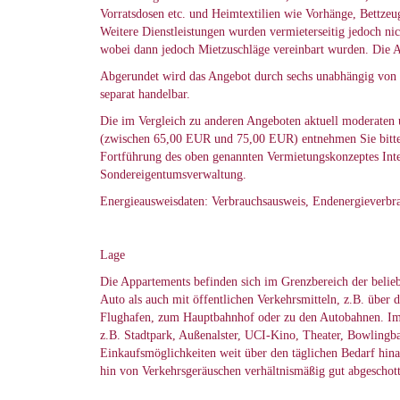
Vorratsdosen etc. und Heimtextilien wie Vorhänge, Bettzeu
Weitere Dienstleistungen wurden vermieterseitig jedoch nic
wobei dann jedoch Mietzuschläge vereinbart wurden. Die A
Abgerundet wird das Angebot durch sechs unabhängig von de
separat handelbar.
Die im Vergleich zu anderen Angeboten aktuell moderaten
(zwischen 65,00 EUR und 75,00 EUR) entnehmen Sie bitte de
Fortführung des oben genannten Vermietungskonzeptes Inter
Sondereigentumsverwaltung.
Energieausweisdaten: Verbrauchsausweis, Endenergieverbr
Lage
Die Appartements befinden sich im Grenzbereich der belie
Auto als auch mit öffentlichen Verkehrsmitteln, z.B. übe
Flughafen, zum Hauptbahnhof oder zu den Autobahnen. Im n
z.B. Stadtpark, Außenalster, UCI-Kino, Theater, Bowlingb
Einkaufsmöglichkeiten weit über den täglichen Bedarf hina
hin von Verkehrsgeräuschen verhältnismäßig gut abgeschott