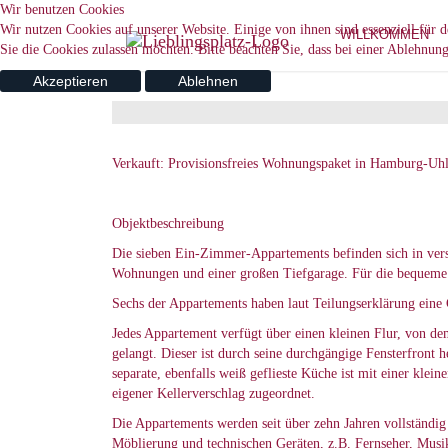
Wir benutzen Cookies
Wir nutzen Cookies auf unserer Website. Einige von ihnen sind essenziell für 
WILLKOMMEN
Sie die Cookies zulassen möchten. Bitte beachten Sie, dass bei einer Ablehnun
Akzeptieren
Ablehnen
Verkauft: Provisionsfreies Wohnungspaket in Hamburg-Uhl
Objektbeschreibung
Die sieben Ein-Zimmer-Appartements befinden sich in vers
Wohnungen und einer großen Tiefgarage. Für die bequeme
Sechs der Appartements haben laut Teilungserklärung eine 
Jedes Appartement verfügt über einen kleinen Flur, von 
gelangt. Dieser ist durch seine durchgängige Fensterfront
separate, ebenfalls weiß geflieste Küche ist mit einer kle
eigener Kellerverschlag zugeordnet.
Die Appartements werden seit über zehn Jahren vollständig
Möblierung und technischen Geräten, z.B. Fernseher, Musi