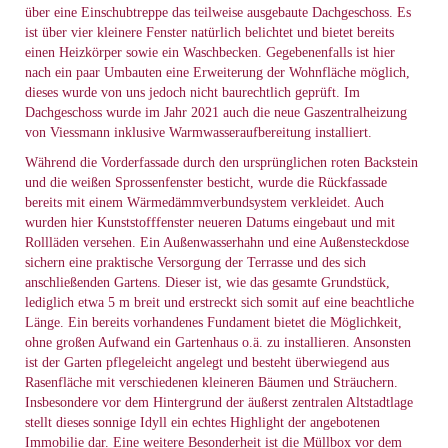
über eine Einschubtreppe das teilweise ausgebaute Dachgeschoss. Es
ist über vier kleinere Fenster natürlich belichtet und bietet bereits
einen Heizkörper sowie ein Waschbecken. Gegebenenfalls ist hier
nach ein paar Umbauten eine Erweiterung der Wohnfläche möglich,
dieses wurde von uns jedoch nicht baurechtlich geprüft. Im
Dachgeschoss wurde im Jahr 2021 auch die neue Gaszentralheizung
von Viessmann inklusive Warmwasseraufbereitung installiert.
Während die Vorderfassade durch den ursprünglichen roten Backstein
und die weißen Sprossenfenster besticht, wurde die Rückfassade
bereits mit einem Wärmedämmverbundsystem verkleidet. Auch
wurden hier Kunststofffenster neueren Datums eingebaut und mit
Rollläden versehen. Ein Außenwasserhahn und eine Außensteckdose
sichern eine praktische Versorgung der Terrasse und des sich
anschließenden Gartens. Dieser ist, wie das gesamte Grundstück,
lediglich etwa 5 m breit und erstreckt sich somit auf eine beachtliche
Länge. Ein bereits vorhandenes Fundament bietet die Möglichkeit,
ohne großen Aufwand ein Gartenhaus o.ä. zu installieren. Ansonsten
ist der Garten pflegeleicht angelegt und besteht überwiegend aus
Rasenfläche mit verschiedenen kleineren Bäumen und Sträuchern.
Insbesondere vor dem Hintergrund der äußerst zentralen Altstadtlage
stellt dieses sonnige Idyll ein echtes Highlight der angebotenen
Immobilie dar. Eine weitere Besonderheit ist die Müllbox vor dem