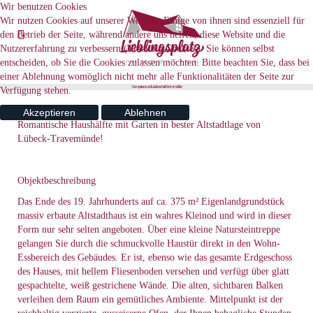
Wir benutzen Cookies
Wir nutzen Cookies auf unserer Website. Einige von ihnen sind essenziell für
den Betrieb der Seite, während andere uns helfen, diese Website und die
Nutzererfahrung zu verbessern (Tracking Cookies). Sie können selbst
entscheiden, ob Sie die Cookies zulassen möchten. Bitte beachten Sie, dass bei
einer Ablehnung womöglich nicht mehr alle Funktionalitäten der Seite zur
K
o
m
p
e
t
e
n
z
u
n
d
L
e
d
e
n
s
c
h
a
f
t
f
ü
r
I
m
m
o
b
e
n
Verfügung stehen.
Akzeptieren
Ablehnen
Romantische Haushälfte mit Garten in bester Altstadtlage von
Lübeck-Travemünde!
Objektbeschreibung
Das Ende des 19. Jahrhunderts auf ca. 375 m² Eigenlandgrundstück
massiv erbaute Altstadthaus ist ein wahres Kleinod und wird in dieser
Form nur sehr selten angeboten. Über eine kleine Natursteintreppe
gelangen Sie durch die schmuckvolle Haustür direkt in den Wohn-
Essbereich des Gebäudes. Er ist, ebenso wie das gesamte Erdgeschoss
des Hauses, mit hellem Fliesenboden versehen und verfügt über glatt
gespachtelte, weiß gestrichene Wände. Die alten, sichtbaren Balken
verleihen dem Raum ein gemütliches Ambiente. Mittelpunkt ist der