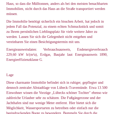
Haus, so dass die Mülltonnen, anders als bei den meisten benachbarten
Immobilien, nicht durch das Haus an die Straße transportiert werden
müssen.
Die Immobilie benötigt sicherlich ein bisschen Arbeit, hat jedoch in
jedem Fall das Potenzial, zu einem echten Schmuckstück und somit
zu Ihrem persönlichen Lieblingsplatz für viele weitere Jahre zu
werden. Lassen Sie sich die Gelegenheit nicht entgehen und
vereinbaren Sie einen Besichtigungstermin mit uns.
Energieausweisdaten: Verbrauchsausweis, Endenergieverbrauch
229,60 kW h/(m²a), Erdgas, Baujahr laut Energieausweis 1890,
Energieeffizienzklasse G.
Lage
Diese charmante Immobilie befindet sich in ruhiger, gepflegter und
dennoch zentraler Altstadtlage von Lübeck-Travemünde. Etwa 13.500
Einwohner wissen die Vorzüge „Lübecks schöner Tochter“ ebenso wie
zahlreiche Urlauber sehr zu schätzen. Die Fußgängerzone und der
Jachthafen sind nur wenige Meter entfernt. Hier bietet sich die
Möglichkeit, Wassersportarten zu betreiben oder einfach nur die
beeindruckenden Boote zu bewundern. Bummeln Sie durch die