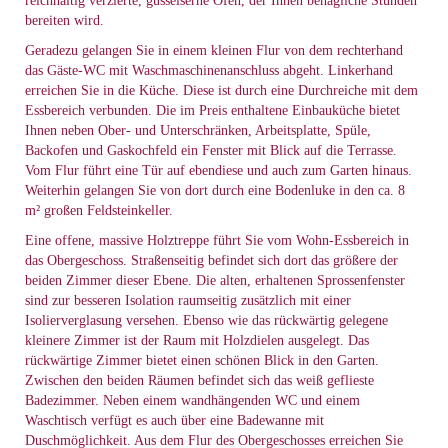
reichhaltig verzierte, gusseiserne Ofen, der Ihnen behagliche Stunden
bereiten wird.
Geradezu gelangen Sie in einem kleinen Flur von dem rechterhand
das Gäste-WC mit Waschmaschinenanschluss abgeht. Linkerhand
erreichen Sie in die Küche. Diese ist durch eine Durchreiche mit dem
Essbereich verbunden. Die im Preis enthaltene Einbauküche bietet
Ihnen neben Ober- und Unterschränken, Arbeitsplatte, Spüle,
Backofen und Gaskochfeld ein Fenster mit Blick auf die Terrasse.
Vom Flur führt eine Tür auf ebendiese und auch zum Garten hinaus.
Weiterhin gelangen Sie von dort durch eine Bodenluke in den ca. 8
m² großen Feldsteinkeller.
Eine offene, massive Holztreppe führt Sie vom Wohn-Essbereich in
das Obergeschoss. Straßenseitig befindet sich dort das größere der
beiden Zimmer dieser Ebene. Die alten, erhaltenen Sprossenfenster
sind zur besseren Isolation raumseitig zusätzlich mit einer
Isolierverglasung versehen. Ebenso wie das rückwärtig gelegene
kleinere Zimmer ist der Raum mit Holzdielen ausgelegt. Das
rückwärtige Zimmer bietet einen schönen Blick in den Garten.
Zwischen den beiden Räumen befindet sich das weiß geflieste
Badezimmer. Neben einem wandhängenden WC und einem
Waschtisch verfügt es auch über eine Badewanne mit
Duschmöglichkeit. Aus dem Flur des Obergeschosses erreichen Sie