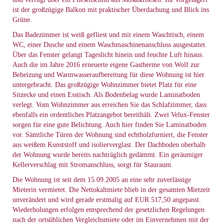
ist der großzügige Balkon mit praktischer Überdachung und Blick ins
Grüne.
Das Badezimmer ist weiß gefliest und mit einem Waschtisch, einem
WC, einer Dusche und einem Waschmaschinenanschluss ausgestattet.
Über das Fenster gelangt Tageslicht hinein und feuchte Luft hinaus.
Auch die im Jahre 2016 erneuerte eigene Gastherme von Wolf zur
Beheizung und Warmwasseraufbereitung für diese Wohnung ist hier
untergebracht. Das großzügige Wohnzimmer bietet Platz für eine
Sitzecke und einen Esstisch. Als Bodenbelag wurde Laminatboden
verlegt. Vom Wohnzimmer aus erreichen Sie das Schlafzimmer, dass
ebenfalls ein ordentliches Platzangebot bereithält. Zwei Velux-Fenster
sorgen für eine gute Belichtung. Auch hier finden Sie Laminatboden
vor. Sämtliche Türen der Wohnung sind echtholzfurniert, die Fenster
aus weißem Kunststoff und isolierverglast. Der Dachboden oberhalb
der Wohnung wurde bereits nachträglich gedämmt. Ein geräumiger
Kellerverschlag mit Stromanschluss, sorgt für Stauraum.
Die Wohnung ist seit dem 15.09.2005 an eine sehr zuverlässige
Mieterin vermietet. Die Nettokaltmiete blieb in der gesamten Mietzeit
unverändert und wird gerade erstmalig auf EUR 517,50 angepasst.
Wiederholungen erfolgen entsprechend der gesetzlichen Regelungen
nach der ortsüblichen Vergleichsmiete oder im Einvernehmen mit der