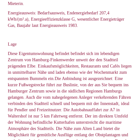
Mieterin.
Energieausweis: Bedarfsausweis, Endenergiebedarf 207,4
kWh/(m².a), Energieeffizienzklasse G, wesentlicher Energieträger
Gas, Baujahr laut Energieausweis 1983.
Lage
Diese Eigentumswohnung befindet befindet sich im lebendigen
Zentrum von Hamburg-Finkenwerder unweit der den Stadtteil
prägenden Elbe. Einkaufsmöglichkeiten, Restaurants und Cafés liegen
in unmittelbarer Nähe und laden ebenso wie der Wochenmarkt zum
entspannten Bummeln ein.Die Anbindung ist ausgezeichnet: Eine
kurze Fußwegstrecke führt zur Buslinie, von der aus Sie bequem ins
Hamburger Zentrum sowie in die südlichen Regionen Hamburgs
gelangen. Auch die vom nahegelegenen Anleger verkehrenden Fähren
verbinden den Stadtteil schnell und bequem mit der Innenstadt, ideal
für Pendler und Freizeitnutzer. Die Autobahnauffahrt zur A7 in
Waltershof ist nur 5 km Fahrtweg entfernt. Der im direkten Umfeld
der Wohnung befindliche Kutterhafen unterstreicht die maritime
Atmosphäre des Stadtteils. Die Nähe zum Alten Land bietet die
Möglichkeit für gemütliche Ausflüge entlang der Obstplantagen und