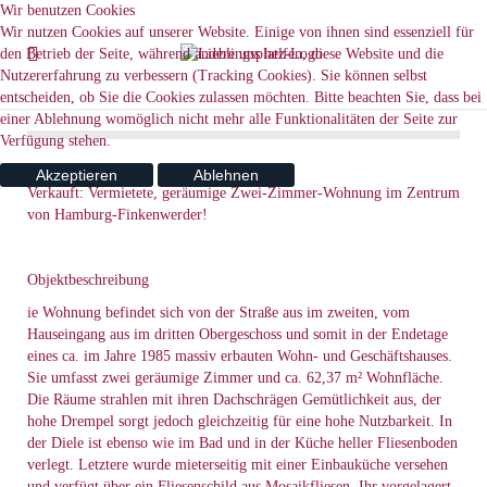
Wir benutzen Cookies
Wir nutzen Cookies auf unserer Website. Einige von ihnen sind essenziell für
den Betrieb der Seite, während andere uns helfen, diese Website und die
Nutzererfahrung zu verbessern (Tracking Cookies). Sie können selbst
entscheiden, ob Sie die Cookies zulassen möchten. Bitte beachten Sie, dass bei
einer Ablehnung womöglich nicht mehr alle Funktionalitäten der Seite zur
Verfügung stehen.
Akzeptieren
Ablehnen
Verkauft: Vermietete, geräumige Zwei-Zimmer-Wohnung im Zentrum
von Hamburg-Finkenwerder!
Objektbeschreibung
ie Wohnung befindet sich von der Straße aus im zweiten, vom
Hauseingang aus im dritten Obergeschoss und somit in der Endetage
eines ca. im Jahre 1985 massiv erbauten Wohn- und Geschäftshauses.
Sie umfasst zwei geräumige Zimmer und ca. 62,37 m² Wohnfläche.
Die Räume strahlen mit ihren Dachschrägen Gemütlichkeit aus, der
hohe Drempel sorgt jedoch gleichzeitig für eine hohe Nutzbarkeit. In
der Diele ist ebenso wie im Bad und in der Küche heller Fliesenboden
verlegt. Letztere wurde mieterseitig mit einer Einbauküche versehen
und verfügt über ein Fliesenschild aus Mosaikfliesen. Ihr vorgelagert